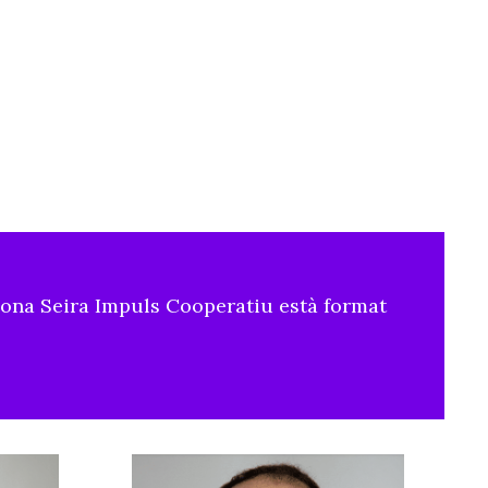
iona Seira Impuls Cooperatiu està format