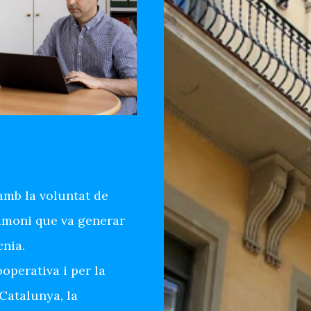
amb la voluntat de
trimoni que va generar
cnia.
operativa i per la
Catalunya, la