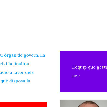
eu òrgan de govern. La
xi la finalitat
L’equip que gest
nació a favor dels
per: ​
e què disposa la