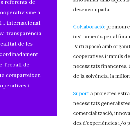
s referents de
desenvolupada.
cooperativisme a
l i internacional.
Col·laboració:
promoure a
eva transparència
instruments per al fina
ealitat de les
Participació amb organi
 coordinadament
cooperatives i impuls d
e Treball de
necessitats financeres.
que comparteixen
de la solvència, la millor
operatives i
Suport
a projectes estra
necessitats generalistes
comercialització, innova
des d’experiències i/o p