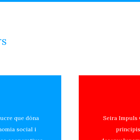
rs
lucre que dóna
Seira Impuls 
nomia social i
principi