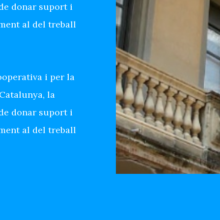
 de donar suport i
ent al del treball
operativa i per la
Catalunya, la
 de donar suport i
ent al del treball