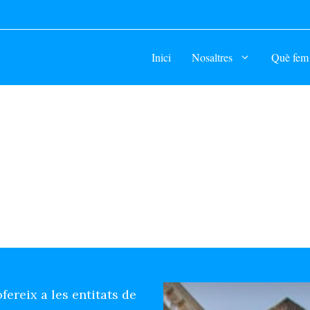
Inici
Nosaltres
Què fem
fereix a les entitats de