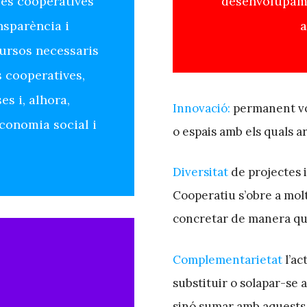
les cooperatives
desenvolupamen
nsparència i
a
cursos necessaris
s cooperatives,
s i, alhora,
Innovació:
permanent vol
’economia social i
o espais amb els quals a
Diversitat
de projectes i,
Cooperatiu s’obre a molt
concretar de manera que 
Complementarietat
l’ac
substituir o solapar-se 
sinó sumar amb aquests i