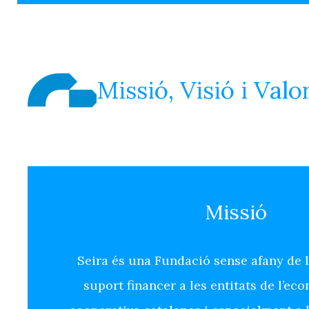
Missió, Visió i Valo
Missió
Seira és una Fundació sense afany de 
suport financer a les entitats de l’eco