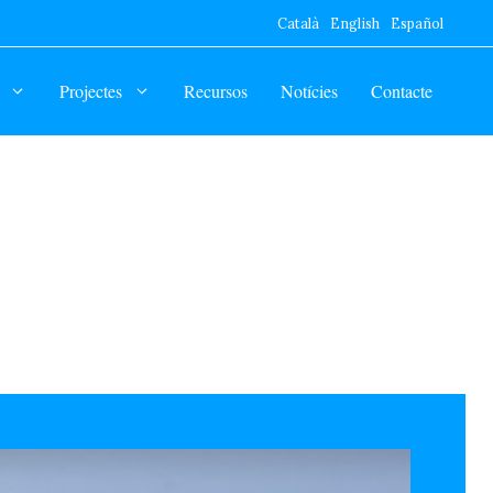
Català
English
Español
Projectes
Recursos
Notícies
Contacte