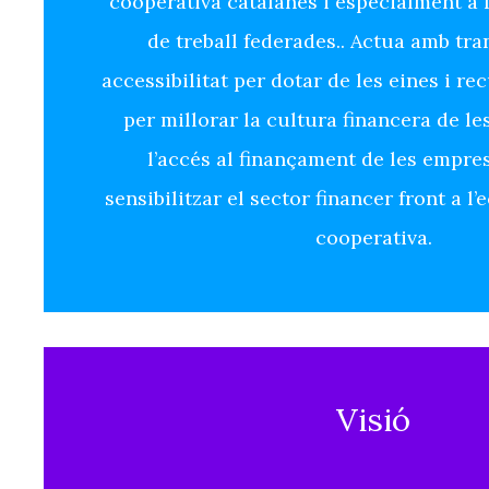
cooperativa catalanes i especialment a 
de treball federades.. Actua amb tra
accessibilitat per dotar de les eines i re
per millorar la cultura financera de le
l’accés al finançament de les emprese
sensibilitzar el sector financer front a l
cooperativa.
Visió