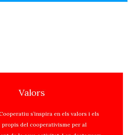
Valors
Cooperatiu s’inspira en els valors i els
s propis del cooperativisme per al