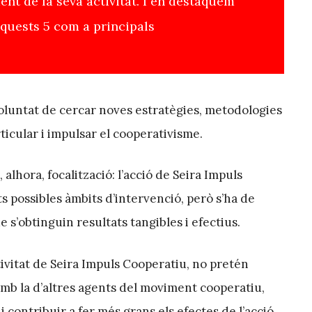
t de la seva activitat. I en destaquem
quests 5 com a principals
untat de cercar noves estratègies, metodologies
rticular i impulsar el cooperativisme.
 alhora, focalització: l’acció de Seira Impuls
s possibles àmbits d’intervenció, però s’ha de
s’obtinguin resultats tangibles i efectius.
tivitat de Seira Impuls Cooperatiu, no pretén
amb la d’altres agents del moviment cooperatiu,
 contribuir a fer més grans els efectes de l’acció