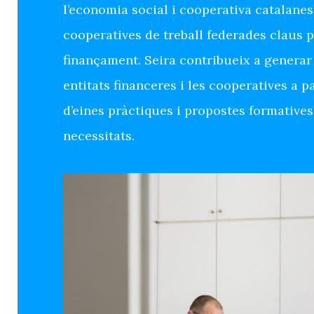
l’economia social i cooperativa catalanes
cooperatives de treball federades claus p
finançament. Seira contribueix a generar
entitats financeres i les cooperatives a pa
d’eines pràctiques i propostes formatives
necessitats.