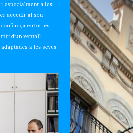
 i especialment a les
er accedir al seu
 confiança entre les
rtir d’un ventall
 adaptades a les seves