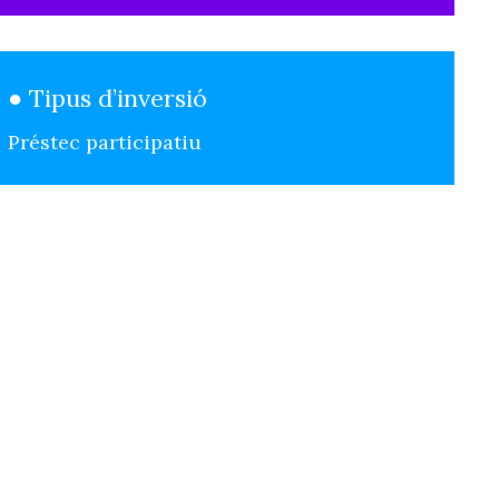
● Tipus d’inversió
Préstec participatiu