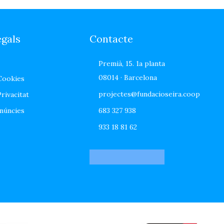
egals
Contacte
Premià, 15. 1a planta
08014 · Barcelona
 Cookies
projectes@fundacioseira.coop
Privacitat
núncies
683 327 938
933 18 81 62