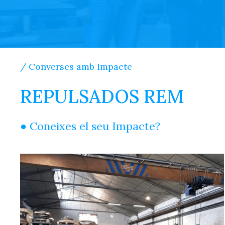
/ Converses amb Impacte
REPULSADOS REM
● Coneixes el seu Impacte?