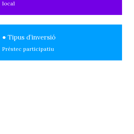
local
● Tipus d’inversió
Préstec participatiu