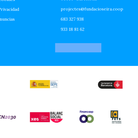
projectes@fundacioseira.coop
Privacidad
nuncias
683 327 938
933 18 81 62