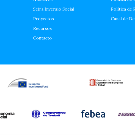
Seira Inversió Social
Política de 
Proyectos
Canal de De
Recursos
Contacto