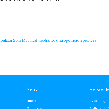
impulsan Som Mobilitat mediante una operación pionera
Seira
Avisos l
Inicio
Aviso Legal
Nosotros
Política de