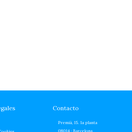
egales
Contacto
Premià, 15. 1a planta
08014 · Barcelona
 Cookies