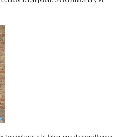
a colaboración público‑comunitaria y el
 trayectoria y la labor que desarrollamos