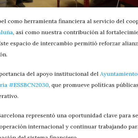
pel como herramienta financiera al servicio del coo
aluña
, así como nuestra contribución al fortalecimi
Este espacio de intercambio permitió reforzar alian
ón.
portancia del apoyo institucional del
Ayuntamiento
idaria #ESSBCN2030
, que promueve políticas pública
rativo.
a Barcelona representó una oportunidad clave para 
ooperación internacional y continuar trabajando par
ación del sistema financiero.