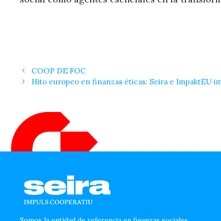
COOP DE FOC
Hito europeo en finanzas éticas: Seira e ImpaktEU 
Somos la entidad de referencia en finanzas sociales