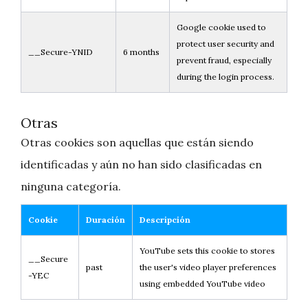
Google cookie used to
protect user security and
__Secure-YNID
6 months
prevent fraud, especially
during the login process.
Otras
Otras cookies son aquellas que están siendo
identificadas y aún no han sido clasificadas en
ninguna categoría.
Cookie
Duración
Descripción
YouTube sets this cookie to stores
__Secure
past
the user's video player preferences
-YEC
using embedded YouTube video