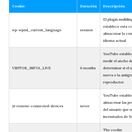
Cookie
Duración
Descripción
El plugin multil
establece esta c
wp-wpml_current_language
session
almacenar la con
idioma actual.
YouTube establec
medir el ancho d
VISITOR_INFO1_LIVE
6 months
determinar si el 
nueva o la antigu
reproductor.
YouTube establec
almacenar las pr
yt-remote-connected-devices
never
del usuario que ut
incrustados de 
The cookie