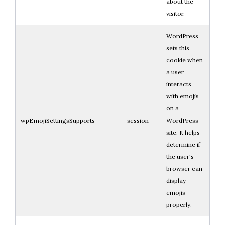
about the
visitor.
WordPress
sets this
cookie when
a user
interacts
with emojis
on a
wpEmojiSettingsSupports
session
WordPress
site. It helps
determine if
the user's
browser can
display
emojis
properly.