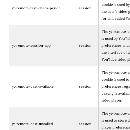
cookie is used b
yt-remote-fast-check-period
session
the user's video 
for embedded Yo
The yt-remote-s
is used by YouTu
yt-remote-session-app
session
preferences and 
the interface of
YouTube video pl
The yt-remote-ca
cookie is used to
yt-remote-cast-available
session
preferences reg
casting is availa
video player.
The yt-remote-ca
is used to store t
yt-remote-cast-installed
session
player preferen