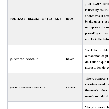
ytidb::LAST_R
is used by YouTub
search result ent
ytidb::LAST_RESULT_ENTRY_KEY
never
by the user. This
to improve the u
providing more r
results in the futu
YouTube establec
almacenar las pr
yt-remote-device-id
never
del usuario que ut
incrustados de 
The yt-remote-
cookie is used b
yt-remote-session-name
session
the user's video 
using embedded 
The yt-remote-f