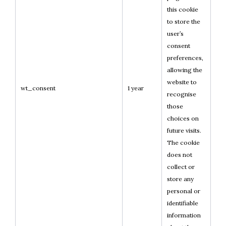
this cookie
to store the
user’s
consent
preferences,
allowing the
website to
wt_consent
1 year
recognise
those
choices on
future visits.
The cookie
does not
collect or
store any
personal or
identifiable
information