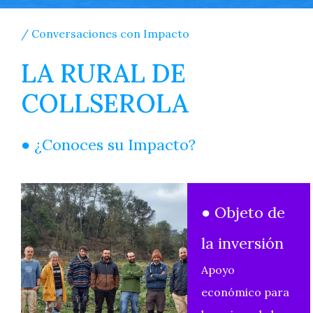
/ Conversaciones con Impacto
LA RURAL DE
COLLSEROLA
● ¿Conoces su Impacto?
● Objeto de
la inversión
Apoyo
económico para