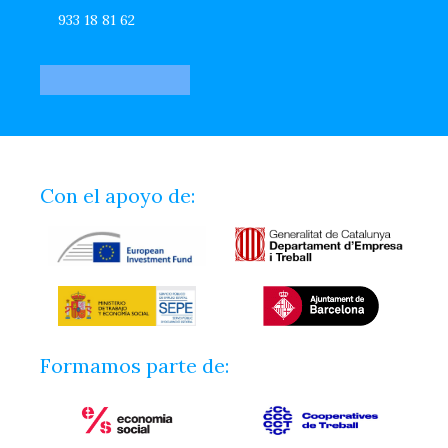
933 18 81 62
Con el apoyo de:
Formamos parte de: